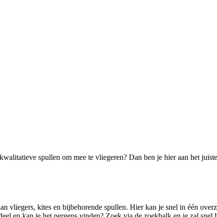
kwalitatieve spullen om mee te vliegeren? Dan ben je hier aan het juist
n vliegers, kites en bijbehorende spullen. Hier kan je snel in één overzi
deel en kan je het nergens vinden? Zoek via de zoekbalk en je zal snel 