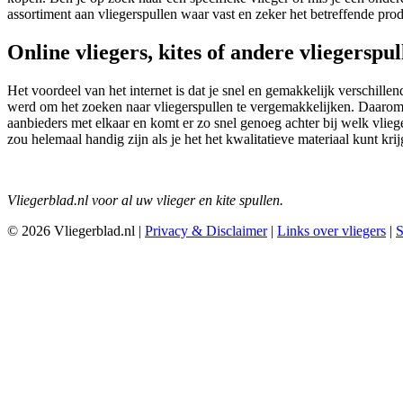
assortiment aan vliegerspullen waar vast en zeker het betreffende produ
Online vliegers, kites of andere vliegerspu
Het voordeel van het internet is dat je snel en gemakkelijk verschillen
werd om het zoeken naar vliegerspullen te vergemakkelijken. Daarom is
aanbieders met elkaar en komt er zo snel genoeg achter bij welk vliege
zou helemaal handig zijn als je het het kwalitatieve materiaal kunt kri
Vliegerblad.nl voor al uw vlieger en kite spullen.
© 2026 Vliegerblad.nl |
Privacy & Disclaimer
|
Links over vliegers
|
S