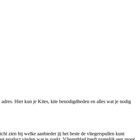
e adres. Hier kun je Kites, kite benodigdheden en alles wat je nodig
cht zien bij welke aanbieder jij het beste de vliegerspullen kunt
het product vinden wat je zoekt. Vliegerblad heeft namelijk een groot